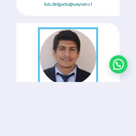
luis.delgado@uaysen.cl
Victor Pizarro Carmona
Profesor/a Asistente
victor.pizarro@uaysen.cl