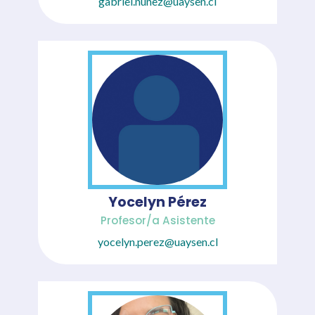
gabriel.nunez@uaysen.cl
Yocelyn Pérez
Profesor/a Asistente
yocelyn.perez@uaysen.cl