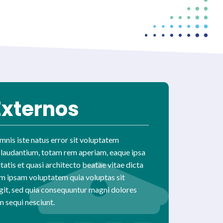
Externos
mnis iste natus error sit voluptatem
laudantium, totam rem aperiam, eaque ipsa
itatis et quasi architecto beatae vitae dicta
m ipsam voluptatem quia voluptas sit
ugit, sed quia consequuntur magni dolores
m sequi nesciunt.