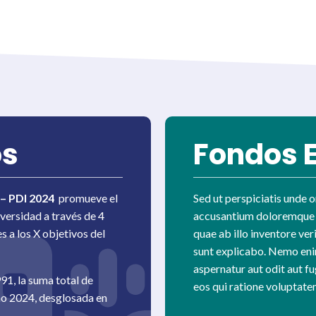
os
Fondos 
n – PDI 2024
promueve el
Sed ut perspiciatis unde o
iversidad a través de 4
accusantium doloremque 
 a los X objetivos del
quae ab illo inventore ver
sunt explicabo. Nemo eni
aspernatur aut odit aut f
1, la suma total de
eos qui ratione voluptate
ño 2024, desglosada en