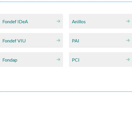
Fondef IDeA
Anillos
Fondef VIU
PAI
Fondap
PCI
CNA
Fondos de Cultura
Chile para todas y todos
FONDEPORTE