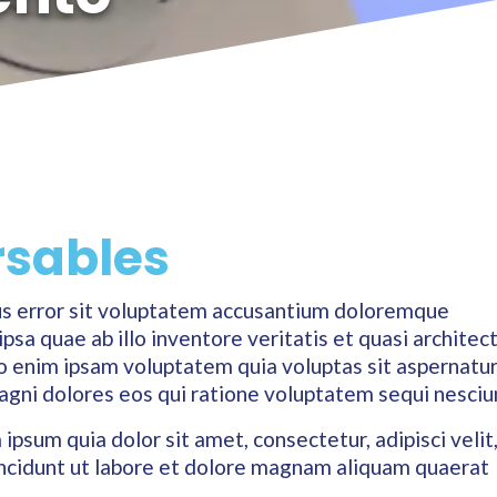
sables
tus error sit voluptatem accusantium doloremque
sa quae ab illo inventore veritatis et quasi architec
o enim ipsam voluptatem quia voluptas sit aspernatur
agni dolores eos qui ratione voluptatem sequi nesciu
psum quia dolor sit amet, consectetur, adipisci velit
cidunt ut labore et dolore magnam aliquam quaerat