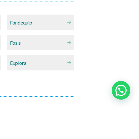
Fondequip
Fosis
Explora
INACH
FPA