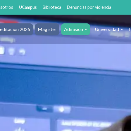
osotros
UCampus
Biblioteca
Denuncias por violencia
editación 2026
Magíster
Admisión
Universidad
al