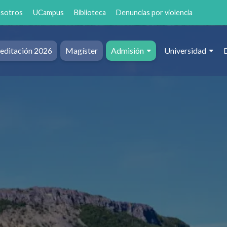
osotros
UCampus
Biblioteca
Denuncias por violencia
editación 2026
Magíster
Admisión
Universidad
al