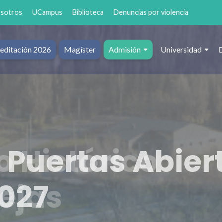
osotros
UCampus
Biblioteca
Denuncias por violencia
editación 2026
Magíster
Admisión
Universidad
al
 Puertas Abier
027