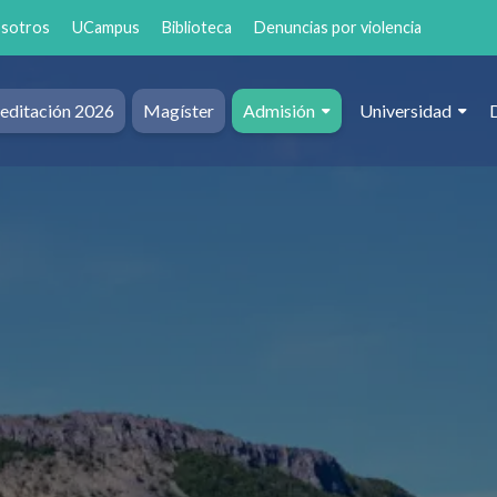
osotros
UCampus
Biblioteca
Denuncias por violencia
editación 2026
Magíster
Admisión
Universidad
al