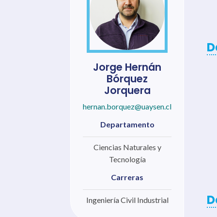
D
Jorge Hernán
Bórquez
Jorquera
hernan.borquez@uaysen.cl
Departamento
Ciencias Naturales y
Tecnología
Carreras
D
Ingeniería Civil Industrial