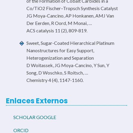
of the Formation of Cobalt Carbides in a
Co/TiO2 Fischer–Tropsch Synthesis Catalyst
JG Moya-Cancino, AP Honkanen, AMJ Van
Der Eerden, R Oord, M Monai, …
ACS catalysis 11 (2), 809-819.
Sweet, Sugar-Coated Hierarchical Platinum
Nanostructures for Easy Support,
Heterogenization and Separation
D Woitassek, JG Moya-Cancino, Y Sun, Y
Song, D Woschko, S Roitsch, …
Chemistry 4 (4), 1147-1160.
Enlaces Externos
SCHOLAR GOOGLE
ORCID