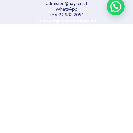
admision@uaysen.cl
WhatsApp
+56 9 3933 2051
(Solo preguntas de admisión)
Nuestros campus
Casa Central
Camino a Coyhaique Alto Kilómetro 4, Coyhaique
Campus Errázuriz
Errázuriz 532, Coyhaique
Campus Lillo
Eusebio Lillo 667, Coyhaique
Estación de Investigación Cerro Castillo
Ruta 7, Cerro Castillo, comuna de Río Ibáñez