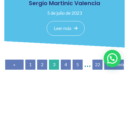
Sergio Martinic Valencia
5 de julio de 2023
Leer más
…
«
1
2
3
4
5
22
Siguiente
Anterior
»
Búsquedas