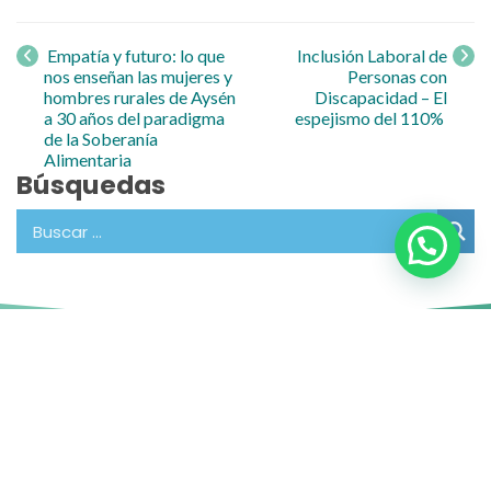
Navegación
de entrada
Empatía y futuro: lo que
Inclusión Laboral de
nos enseñan las mujeres y
Personas con
hombres rurales de Aysén
Discapacidad – El
a 30 años del paradigma
espejismo del 110%
de la Soberanía
Alimentaria
Búsquedas
Contacto
Oficina de Partes: