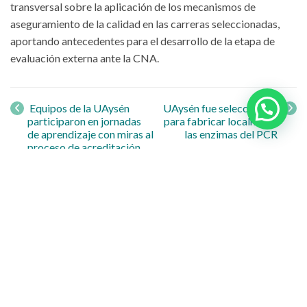
transversal sobre la aplicación de los mecanismos de
aseguramiento de la calidad en las carreras seleccionadas,
aportando antecedentes para el desarrollo de la etapa de
evaluación externa ante la CNA.
Navegación
de entrada
Equipos de la UAysén
UAysén fue seleccionada
participaron en jornadas
para fabricar localmente
de aprendizaje con miras al
las enzimas del PCR
proceso de acreditación
ante la CNA
Búsquedas