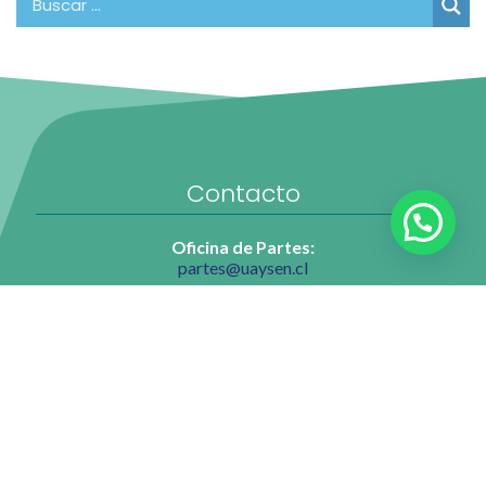
Contacto
Oficina de Partes:
partes@uaysen.cl
Rectoría:
coordinacionejecutiva@uaysen.cl
Dirección de Docencia:
jessica.care@uaysen.cl
Dirección de Experiencia Estudiantil:
experiencia.estudiantil@uaysen.cl
Admisión:
admision@uaysen.cl