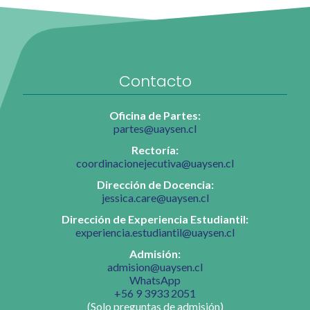
Contacto
Oficina de Partes:
partes@uaysen.cl
Rectoría:
coordinacionejecutiva@uaysen.cl
Dirección de Docencia:
jessica.care@uaysen.cl
Dirección de Experiencia Estudiantil:
experiencia.estudiantil@uaysen.cl
Admisión:
admision@uaysen.cl
WhatsApp
+56 9 3933 2051
(Solo preguntas de admisión)