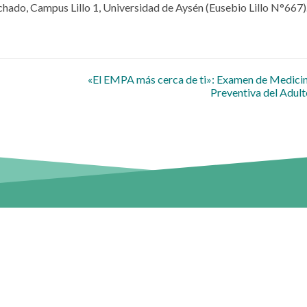
Techado, Campus Lillo 1, Universidad de Aysén (Eusebio Lillo N°667)
 entradas
«El EMPA más cerca de ti»: Examen de Medici
Preventiva del Adul
tros campus
Sitios
Repositorio UAysén
entral