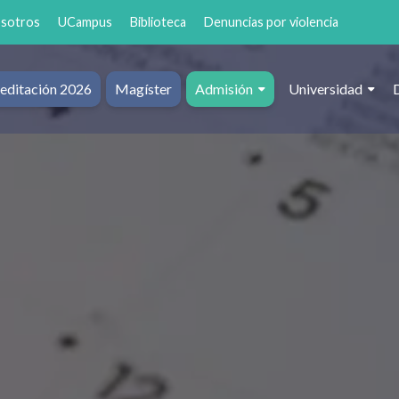
osotros
UCampus
Biblioteca
Denuncias por violencia
editación 2026
Magíster
Admisión
Universidad
al