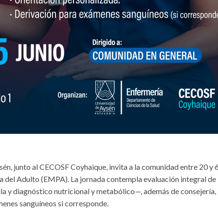
sén, junto al CECOSF Coyhaique, invita a la comunidad entre 20 y 
a del Adulto (EMPA). La jornada contempla evaluación integral de
alla y diagnóstico nutricional y metabólico—, además de consejería,
menes sanguíneos si corresponde.