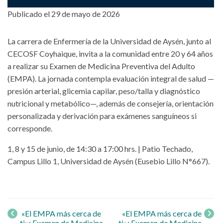
Publicado el 29 de mayo de 2026
La carrera de Enfermería de la Universidad de Aysén, junto al
CECOSF Coyhaique, invita a la comunidad entre 20 y 64 años
a realizar su Examen de Medicina Preventiva del Adulto
(EMPA). La jornada contempla evaluación integral de salud —
presión arterial, glicemia capilar, peso/talla y diagnóstico
nutricional y metabólico—, además de consejería, orientación
personalizada y derivación para exámenes sanguíneos si
corresponde.
1, 8 y 15 de junio, de 14:30 a 17:00 hrs. | Patio Techado,
Campus Lillo 1, Universidad de Aysén (Eusebio Lillo N°667).
Navegación
de entrada
«El EMPA más cerca de
«El EMPA más cerca de
ti»: Examen de Medicina
ti»: Examen de Medicina