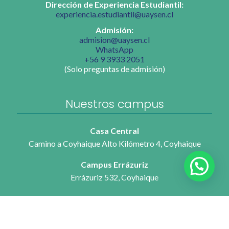
Dirección de Experiencia Estudiantil:
experiencia.estudiantil@uaysen.cl
Admisión:
admision@uaysen.cl
WhatsApp
+56 9 3933 2051
(Solo preguntas de admisión)
Nuestros campus
Casa Central
Camino a Coyhaique Alto Kilómetro 4, Coyhaique
Campus Errázuriz
Errázuriz 532, Coyhaique
Campus Lillo
Eusebio Lillo 667, Coyhaique