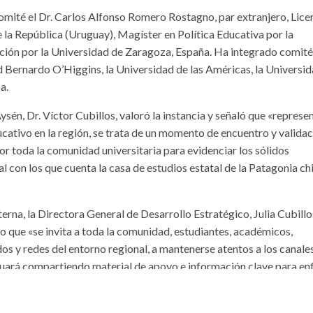
comité el Dr. Carlos Alfonso Romero Rostagno, par extranjero, Lic
e la República (Uruguay), Magíster en Política Educativa por la
ión por la Universidad de Zaragoza, España. Ha integrado comité
d Bernardo O’Higgins, la Universidad de las Américas, la Universi
a.
ysén, Dr. Víctor Cubillos, valoró la instancia y señaló que «represe
cativo en la región, se trata de un momento de encuentro y validac
or toda la comunidad universitaria para evidenciar los sólidos
 con los que cuenta la casa de estudios estatal de la Patagonia chi
erna, la Directora General de Desarrollo Estratégico, Julia Cubillo
do que «se invita a toda la comunidad, estudiantes, académicos,
dos y redes del entorno regional, a mantenerse atentos a los canale
nuará compartiendo material de apoyo e información clave para en
terna».
ma oficial y la agenda detallada de las jornadas de evaluación, de