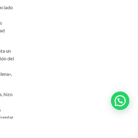
enciado
s
dad
nta un
ión del
lena»,
s, hizo
s
frentar
 esta