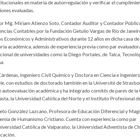
itucionales en materia de autorregulación y verificar el cumplimie
siones evaluadas.
por Mg. Miriam Atienzo Soto, Contador Auditor y Contador Público
encias Contables por la Fundación Getulio Vargas de Río de Janeir
tos Económicos y Administrativos durante 12 años en dicha casa de
toria académica, además de experiencia previa como par evaluador
cional de universidades como la Diego Portales, de Talca, Tecnoló
a.
árdenas, Ingeniero Civil Químico y Doctora en Ciencia e Ingenierí
le, con estudios de doctorado también en la Université de Strasbo
de autoevaluación académica y ha integrado comités de pares de l
ta, la Universidad Católica del Norte y el Instituto Profesional de
reto González Lazcano, Profesora de Educación Diferencial y Magí
demia de Humanismo Cristiano. Cuenta con experiencia como par
iversidad Católica de Valparaíso, la Universidad Adventista de Chi
cación.