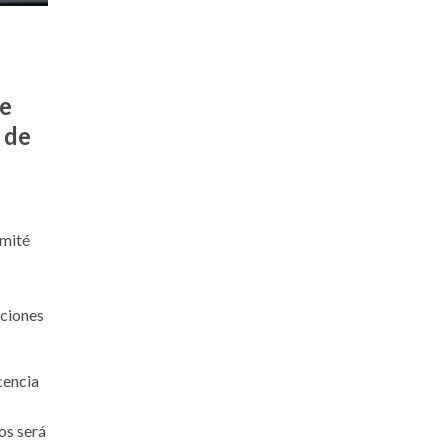
 e
 de
d
omité
aciones
cencia
os será