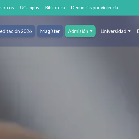
osotros
UCampus
Biblioteca
Denuncias por violencia
editación 2026
Magíster
Admisión
Universidad
al