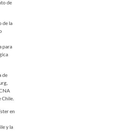
nto de
 de la
o
a para
gica
a de
urg,
a CNA
 Chile.
ster en
le y la