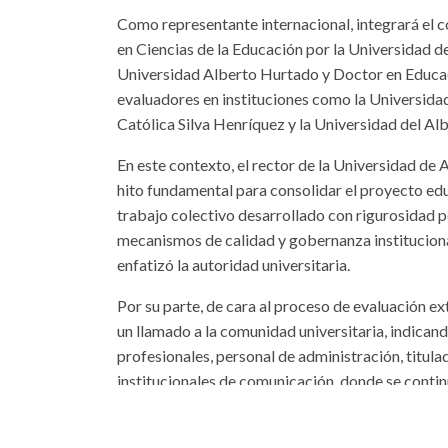
Como representante internacional, integrará el 
en Ciencias de la Educación por la Universidad d
Universidad Alberto Hurtado y Doctor en Educac
evaluadores en instituciones como la Universida
Católica Silva Henríquez y la Universidad del Alb
En este contexto, el rector de la Universidad de A
hito fundamental para consolidar el proyecto edu
trabajo colectivo desarrollado con rigurosidad p
mecanismos de calidad y gobernanza institucional
enfatizó la autoridad universitaria.
Por su parte, de cara al proceso de evaluación ext
un llamado a la comunidad universitaria, indican
profesionales, personal de administración, titula
institucionales de comunicación, donde se conti
con éxito esta importante etapa de evaluación ex
En las próximas semanas la CNA definirá el progra