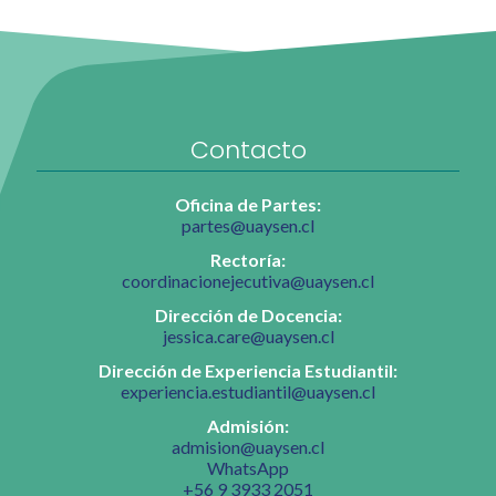
Contacto
Oficina de Partes:
partes@uaysen.cl
Rectoría:
coordinacionejecutiva@uaysen.cl
Dirección de Docencia:
jessica.care@uaysen.cl
Dirección de Experiencia Estudiantil:
experiencia.estudiantil@uaysen.cl
Admisión:
admision@uaysen.cl
WhatsApp
+56 9 3933 2051