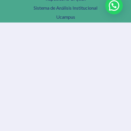
Sistema de Análisis Institucional
Ucampus
Biblioteca
Transparencia
Trabaje con nosotros
Reporte de Incidentes de Seguridad de la Información
Intranet Institucional
Redes Universitarias
Consejo de Rectores
Agrupación de Universidades Regionales
Consorcio de Universidades Estatales