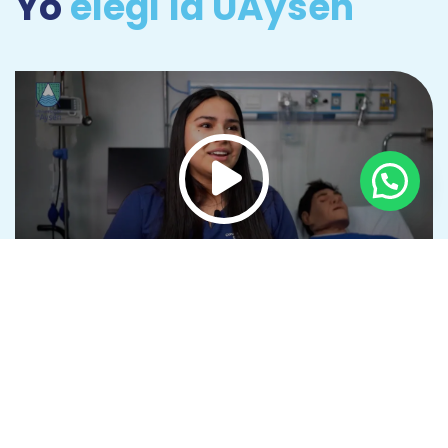
Yo
elegí la UAysén
Malla curricular y requisitos
Descargar