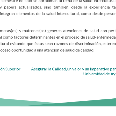
semestre no solo se aproximan al tema de la salud intercultural 
 y papers actualizados, sino también, desde la experiencia t
integran elementos de la salud intercultural, como desde perso
rmeras(os) y matrones(as) generen atenciones de salud con pert
ocial como factores determinantes en el proceso de salud-enfermeda
ltural evitando que éstas sean razones de discriminación, estereo
acceso oportunidad a una atención de salud de calidad.
 entradas
ón Superior
Asegurar la Calidad, un valor y un imperativo par
Universidad de Ay