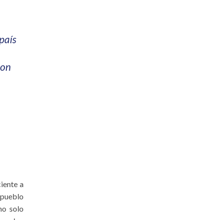
a
 país
con
iente a
n pueblo
no solo