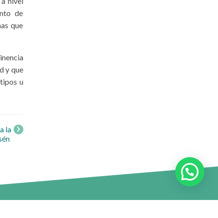
a nivel
anto de
nas que
inencia
d y que
tipos u
a la
sén