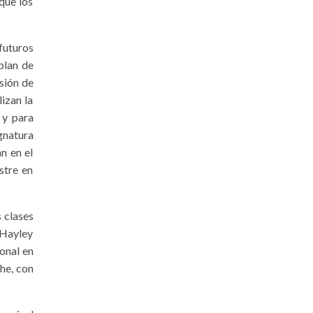
que los
 futuros
plan de
isión de
izan la
 y para
gnatura
n en el
stre en
 clases
 Hayley
onal en
he, con