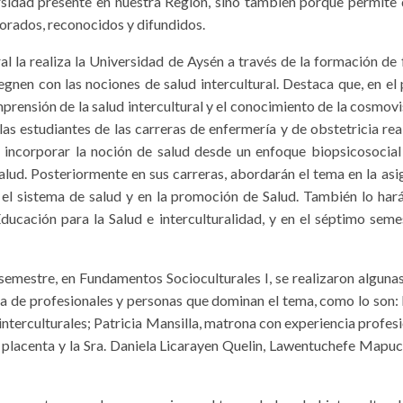
ersidad presente en nuestra Región, sino también porque permite 
lorados, reconocidos y difundidos.
ral la realiza la Universidad de Aysén a través de la formación de
gnen con las nociones de salud intercultural. Destaca que, en el 
mprensión de la salud intercultural y el conocimiento de la cosmov
as estudiantes de las carreras de enfermería y de obstetricia real
 incorporar la noción de salud desde un enfoque biopsicosocial
alud. Posteriormente en sus carreras, abordarán el tema en la asi
 el sistema de salud y en la promoción de Salud. También lo hará
ucación para la Salud e interculturalidad, y en el séptimo seme
semestre, en Fundamentos Socioculturales I, se realizaron algunas
ia de profesionales y personas que dominan el tema, como lo son:
terculturales; Patricia Mansilla, matrona con experiencia profesi
 placenta y la Sra. Daniela Licarayen Quelin, Lawentuchefe Mapuc