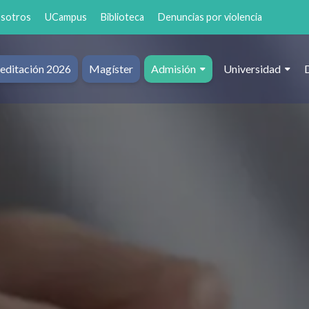
osotros
UCampus
Biblioteca
Denuncias por violencia
editación 2026
Magíster
Admisión
Universidad
al