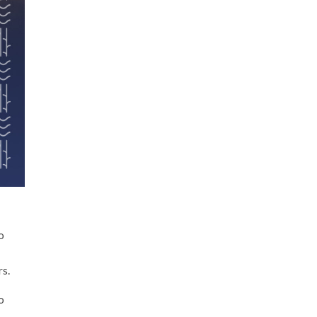
o
s.
o