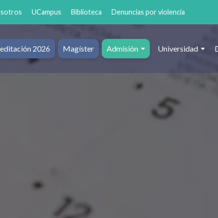
osotros
UCampus
Biblioteca
Denuncias por violencia
editación 2026
Magíster
Admisión
Universidad
al