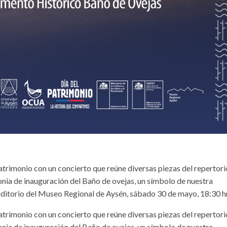
Patrimonio con un concierto que reúne diversas piezas del repertori
monia de inauguración del Baño de ovejas, un símbolo de nuestra
ditorio del Museo Regional de Aysén, sábado 30 de mayo, 18:30 hr
Patrimonio con un concierto que reúne diversas piezas del repertori
monia de inauguración del Baño de ovejas, un símbolo de nuestra