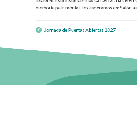
memoria patrimonial. Les esperamos en: Salón a
Navegación
de
Jornada de Puertas Abiertas 2027
Contacto
Nues
Oficina de Partes:
Casa C
partes@uaysen.cl
Camino