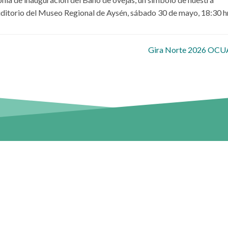
uditorio del Museo Regional de Aysén, sábado 30 de mayo, 18:30 h
 entradas
Gira Norte 2026 OC
tros campus
Sitios
Repositorio UAysén
entral
 a Coyhaique Alto Kilómetro 4,
Sistema de Análisis Instituciona