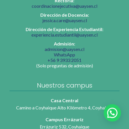
Rectoría:
coordinacionejecutiva@uaysen.cl
Dirección de Docencia:
jessica.care@uaysen.cl
Dirección de Experiencia Estudiantil:
experiencia.estudiantil@uaysen.cl
Admisión:
admision@uaysen.cl
WhatsApp
+56 9 3933 2051
(Solo preguntas de admisión)
Nuestros campus
Casa Central
Camino a Coyhaique Alto Kilómetro 4, Coyhaique
Campus Errázuriz
Errázuriz 532, Coyhaique