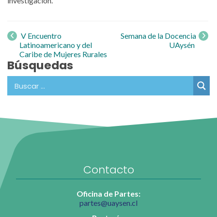
investigación.
Navegación
de entrada
V Encuentro
Semana de la Docencia
Latinoamericano y del
UAysén
Caribe de Mujeres Rurales
Búsquedas
Contacto
Oficina de Partes:
partes@uaysen.cl