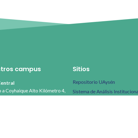
tros campus
Sitios
Repositorio UAysén
entral
 a Coyhaique Alto Kilómetro 4,
Sistema de Análisis Instituciona
que
Ucampus
Biblioteca
s Errázuriz
riz 532, Coyhaique
Transparencia
Trabaje con nosotros
 Lillo