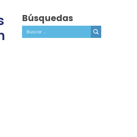
s
Búsquedas
n