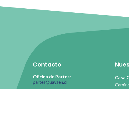
Contacto
Nues
Oficina de Partes:
Casa C
partes@uaysen.cl
Camino
Rectoría:
Coyhai
coordinacionejecutiva@uaysen.cl
Campu
Dirección de Docencia:
jessica.care@uaysen.cl
Errázu
Dirección de Experiencia
Campus
Estudiantil: