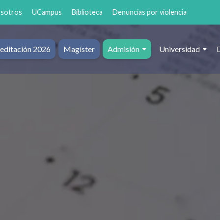
osotros
UCampus
Biblioteca
Denuncias por violencia
editación 2026
Magíster
Admisión
Universidad
al