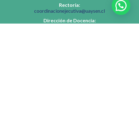
Rectoría:
coordinacionejecutiva@uaysen.cl
Dirección de Docencia:
jessica.care@uaysen.cl
Dirección de Experiencia Estudiantil:
experiencia.estudiantil@uaysen.cl
Admisión:
admision@uaysen.cl
WhatsApp
+56 9 3933 2051
(Solo preguntas de admisión)
Nuestros campus
Casa Central
Camino a Coyhaique Alto Kilómetro 4, Coyhaique
Campus Errázuriz