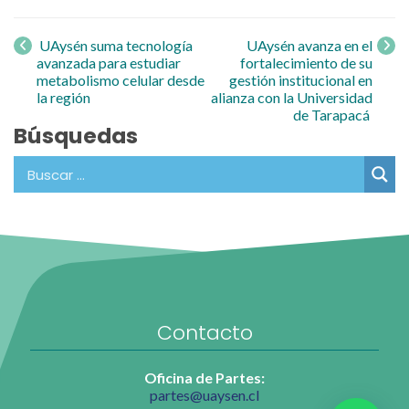
Navegación
de entrada
UAysén suma tecnología
UAysén avanza en el
avanzada para estudiar
fortalecimiento de su
metabolismo celular desde
gestión institucional en
la región
alianza con la Universidad
de Tarapacá
Búsquedas
Contacto
Oficina de Partes:
partes@uaysen.cl