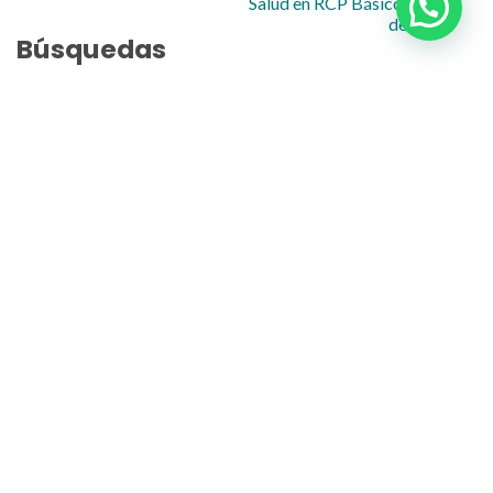
Salud en RCP Básico y Uso
de DEA
Búsquedas
Contacto
Oficina de Partes:
partes@uaysen.cl
Rectoría:
coordinacionejecutiva@uaysen.cl
Dirección de Docencia:
jessica.care@uaysen.cl