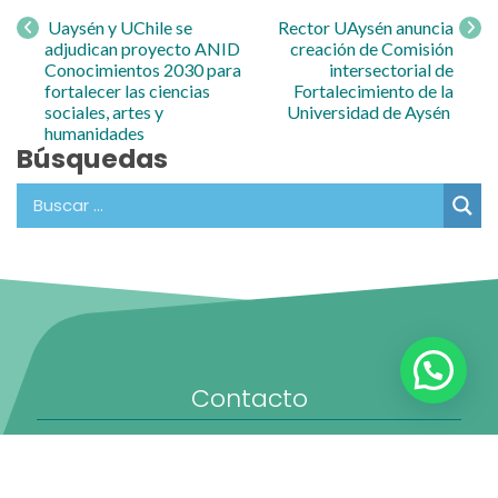
Navegación
de entrada
Uaysén y UChile se
Rector UAysén anuncia
adjudican proyecto ANID
creación de Comisión
Conocimientos 2030 para
intersectorial de
fortalecer las ciencias
Fortalecimiento de la
sociales, artes y
Universidad de Aysén
humanidades
Búsquedas
Contacto
Oficina de Partes:
partes@uaysen.cl