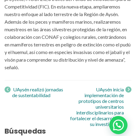
Competitividad (FIC). En esta nueva etapa, ampliaremos
nuestro enfoque al lado terrestre de la Región de Aysén.
Además de los peces y mamíferos marinos, realizaremos
muestreos en las áreas silvestres protegidas de la región, en
colaboración con CONAF y colegios rurales, centrándonos
en mamíferos terrestres en peligro de extinción como el pudú
y el huemul, así como en especies invasivas como el jabalí y el
visón para comprender su distribución y nivel de amenaza”,
señaló.
Navegación
de entrada
UAysén realizó jornadas
UAysén inicia
de sustentabilidad
implementación de
prototipos de centros
universitarios
interdisciplinarios para
fortalecer el desarrollo de
su investigación
Búsquedas