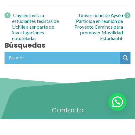
Navegación
de entrada
Uaysén invita a
Universidad de Aysén
estudiantes tesistas de
Participa en reunión de
Uchile a ser parte de
Proyecto Caminos para
investigaciones
promover Movilidad
cotuteladas
Estudiantil
Búsquedas
Contacto
Oficina de Partes:
partes@uaysen.cl