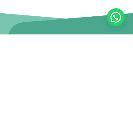
Contacto
Oficina de Partes:
partes@uaysen.cl
Rectoría:
coordinacionejecutiva@uaysen.cl
Dirección de Docencia:
jessica.care@uaysen.cl
Dirección de Experiencia Estudiantil:
experiencia.estudiantil@uaysen.cl
Admisión:
admision@uaysen.cl
WhatsApp