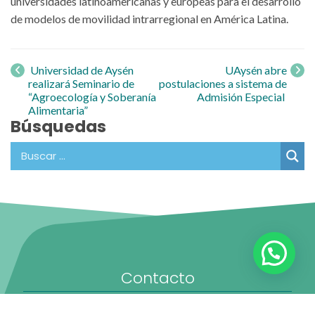
universidades latinoamericanas y europeas para el desarrollo
de modelos de movilidad intrarregional en América Latina.
Navegación
de entrada
Universidad de Aysén
UAysén abre
realizará Seminario de
postulaciones a sistema de
“Agroecología y Soberanía
Admisión Especial
Alimentaria”
Búsquedas
Contacto
Oficina de Partes: