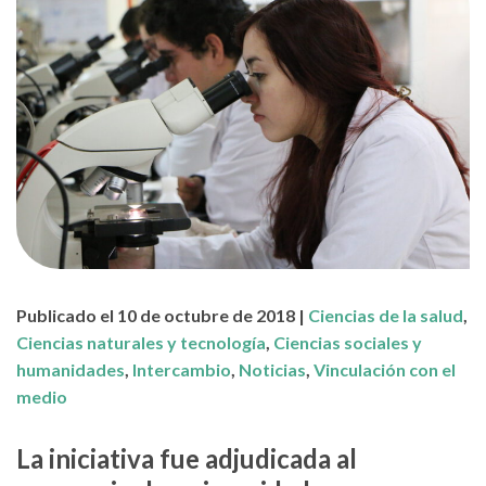
Publicado el 10 de octubre de 2018 |
Ciencias de la salud
,
Ciencias naturales y tecnología
,
Ciencias sociales y
humanidades
,
Intercambio
,
Noticias
,
Vinculación con el
medio
La iniciativa fue adjudicada al