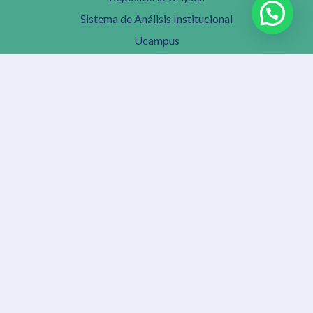
Sistema de Análisis Institucional
Ucampus
Biblioteca
Transparencia
Trabaje con nosotros
Reporte de Incidentes de Seguridad de la Información
Intranet Institucional
Redes Universitarias
Consejo de Rectores
Agrupación de Universidades Regionales
Consorcio de Universidades Estatales