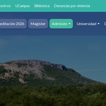
osotros
UCampus
Biblioteca
Denuncias por violencia
editación 2026
Magíster
Admisión
Universidad
al