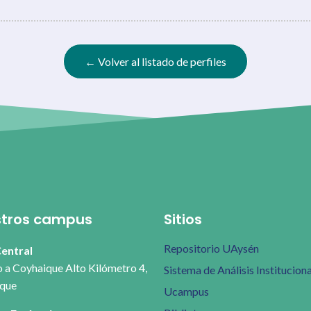
← Volver al listado de perfiles
tros campus
Sitios
Repositorio UAysén
entral
 a Coyhaique Alto Kilómetro 4,
Sistema de Análisis Instituciona
que
Ucampus