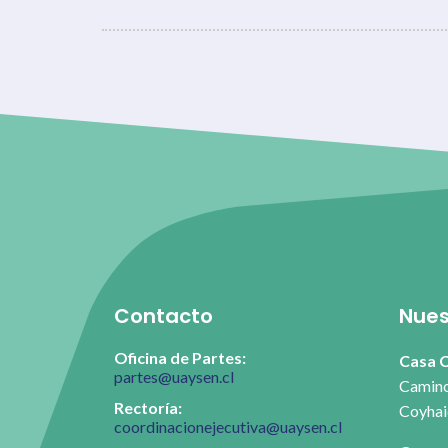
Contacto
Nues
Oficina de Partes:
Casa C
partes@uaysen.cl
Camino
Rectoría:
Coyhai
coordinacionejecutiva@uaysen.cl