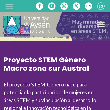
EN
ES
Saltar al contenido
Navegación
principal
Proyecto STEM Género
Macro zona sur Austral
El proyecto STEM-Género nace para
potenciar la participación de mujeres en
áreas STEM y su vinculación al desarrollo
regional e innovación tecnológica en la