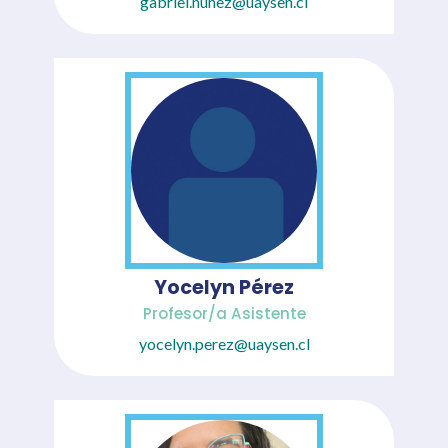
gabriel.nunez@uaysen.cl
Yocelyn Pérez
Profesor/a Asistente
yocelyn.perez@uaysen.cl