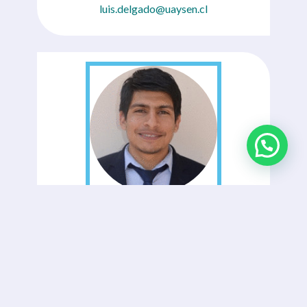
luis.delgado@uaysen.cl
Victor Pizarro Carmona
Profesor/a Asistente
victor.pizarro@uaysen.cl